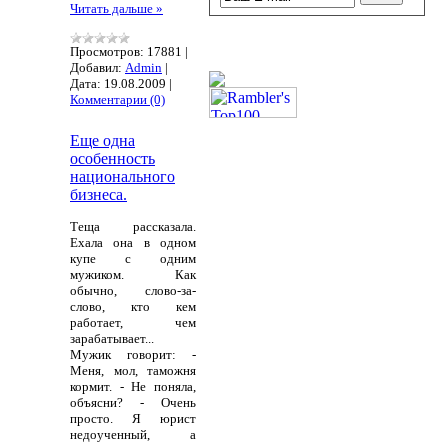
Читать дальше »
Просмотров:
17881
|
Добавил:
Admin
|
Дата:
19.08.2009
|
Комментарии (0)
Еще одна
особенность
национального
бизнеса.
Теща рассказала.
Ехала она в одном
купе с одним
мужиком. Как
обычно, слово-за-
слово, кто кем
работает, чем
зарабатывает...
Мужик говорит: -
Меня, мол, таможня
кормит. - Не поняла,
объясни? - Очень
просто. Я юрист
недоученный, а