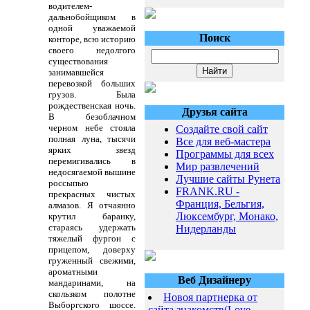
водителем-
дальнобойщиком в
одной уважаемой
Поиск
конторе, всю историю
своего недолгого
существования
занимавшейся
перевозкой больших
грузов. Была
рождественская ночь.
Друзья сайта
В безоблачном
черном небе стояла
Создайте свой сайт
полная луна, тысячи
Все для веб-мастера
ярких звезд
Программы для всех
перемигивались в
Мир развлечений
недосягаемой вышине
Лучшие сайты Рунета
россыпью
FRANK.RU -
прекрасных чистых
Франция, Бельгия,
алмазов. Я отчаянно
Люксембург, Монако,
крутил баранку,
стараясь удержать
Нидерланды
тяжелый фургон с
прицепом, доверху
груженный свежими,
ароматными
Веб Дизайнеру
мандаринами, на
скользком полотне
Новоя партнерка от
Выборгского шоссе.
сайта знакомств(Love