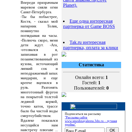
Впереди призрачным
Planet).
маревом сияли огни
Санкт-Петербурга.
-Ты бы побыстрее,
Еще одна интересная
Костя, - сказал мой
напарник Толик,
партнерка от Game BOSS
поминутно
поглядывая на часы.
-Полночь скоро, меня
Tak.ru интересная
дети ждут. -Ага,
партнерка, оплата за клики
-отозвался я,
запихивая в рот
позаимствованный из
кузова, источающий
Статистика
липкий сок и
неподражаемый запах
Онлайн всего:
1
мандарин, и еще
Гостей:
1
крепче вцепился в
руль. Разгонять
Пользователей:
0
многотонный фургон
на покрытой толстой
ледяной коркой,
точно каток, трассе
было бы чистой воды
Подписаться на рассылку
смертоубийством.
"Рассылка сайта
Вдалеке показался
www.smeshnayalenta.3dn.ru - лучшая
тройка"
несущийся нам
навстречу плюгаве
...