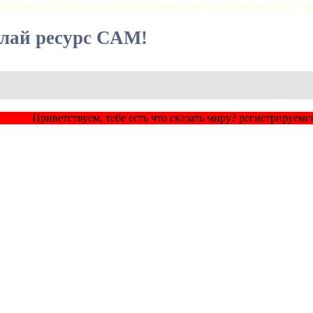
екдоты, истории из реальной жизни, лента фотоприколов, см
елай ресурс САМ!
Приветствуем, тебе есть что сказать миру? регистрируемся и доб