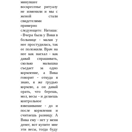
минувшее
воскресенье ритуалу
не изменили и мы с
женой стали
свидетелями
примерно
следующего: Наташа:
- Вчера была у Вики в
больнице - малая у
нее простудилась, так
ее положили. Врач на
нее как наехал - как
давай спрашивать,
сколько малышка
съедает за одно
кормление, а Вика
говорит - откуда я
знаю, я же грудью
кормлю, а он давай
орать, что берешь,
мол, весы - и делаешь
контрольное
взвешивание - до и
после кормления и
считаешь разницу. А
Вика ему - нет у меня
денег, вот купите мне
эти весы, тогда буду