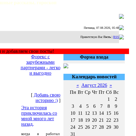
ешные рассказы, гороскоп
Пятница, 07.08.2026, 05:48
Приветствую Вас
Гость
|
RSS
авляем свои посты!
Форекс с
Форма входа
зарубежными
партнерами - легко
и выгодно
Календарь новостей
«
Август 2026
»
Пн
Вт
Ср
Чт
Пт
Сб
Вс
[
Добавь свою
1
2
историю :)
]
3
4
5
6
7
8
9
Эта история
приключилась со
10
11
12
13
14
15
16
мной много лет
17
18
19
20
21
22
23
назад,
24
25
26
27
28
29
30
когда я работал
31