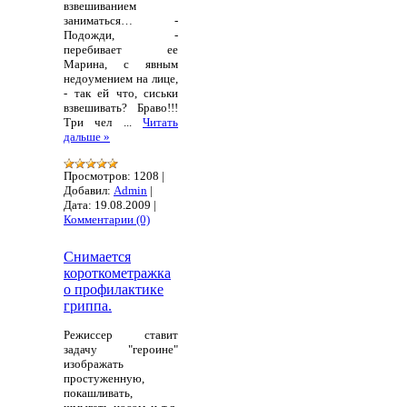
взвешиванием
заниматься… -
Подожди, -
перебивает ее
Марина, с явным
недоумением на лице,
- так ей что, сиськи
взвешивать? Браво!!!
Три чел
...
Читать
дальше »
Просмотров:
1208
|
Добавил:
Admin
|
Дата:
19.08.2009
|
Комментарии (0)
Снимается
короткометражка
о профилактике
гриппа.
Режиссер ставит
задачу "героине"
изображать
простуженную,
покашливать,