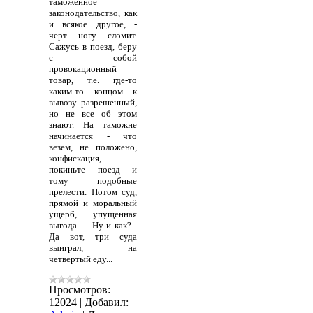
таможенное
законодательство, как
и всякое другое, -
черт ногу сломит.
Сажусь в поезд, беру
с собой
провокационный
товар, т.е. где-то
каким-то концом к
вывозу разрешенный,
но не все об этом
знают. На таможне
начинается - что
везем, не положено,
конфискация,
покиньте поезд и
тому подобные
прелести. Потом суд,
прямой и моральный
ущерб, упущенная
выгода... - Ну и как? -
Да вот, три суда
выиграл, на
четвертый еду...
Просмотров:
12024
|
Добавил: