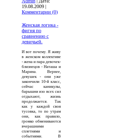
Admin
|
Дата:
19.08.2009
|
Комментарии (0)
Женская логика -
фигня по
сравнению с
девичьей.
И вот почему. Я живу
в женском коллективе
- жена и пара девочек-
близнецов - Наташа и
Марина. Вернее,
девушек - они уже
закончили 10-й класс,
сейчас каникулы,
барышни изо всех сил
отдыхают, жизнь
продолжается. Так
как у каждой своя
тусовка, то по утрам
они, как правило,
громко обмениваются
вчерашними
сплетнями и
событиями. В